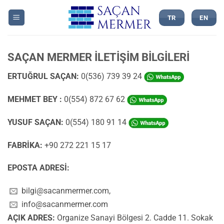
İçeriğe
atla
TR
EN
SAÇAN MERMER İLETİŞİM BİLGİLERİ
ERTUĞRUL SAÇAN:
0(536) 739 39 24
MEHMET BEY :
0(554) 872 67 62
YUSUF SAÇAN:
0(554) 180 91 14
FABRİKA:
+90 272 221 15 17
EPOSTA ADRESİ:
bilgi@sacanmermer.com
,
info@sacanmermer.com
AÇIK ADRES:
Organize Sanayi Bölgesi 2. Cadde 11. Sokak