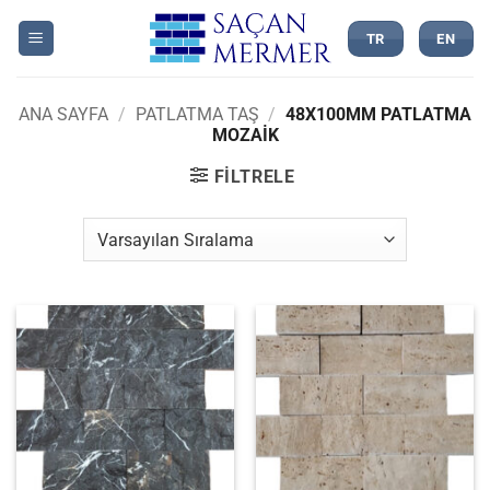
İçeriğe
atla
TR
EN
ANA SAYFA
/
PATLATMA TAŞ
/
48X100MM PATLATMA
MOZAIK
FILTRELE