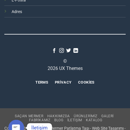
E-Posta
Adres
©
2026 UX Themes
TERMS
PRIVACY
COOKIES
SAÇAN MERMER
HAKKIMIZDA
ÜRÜNLERİMİZ
GALERİ
FABRİKAMIZ
BLOG
İLETİŞİM
KATALOG
İletişim
Copyright © 2021 Saçan Mermer Patlatma Taşı - Web Site Tasarımı -