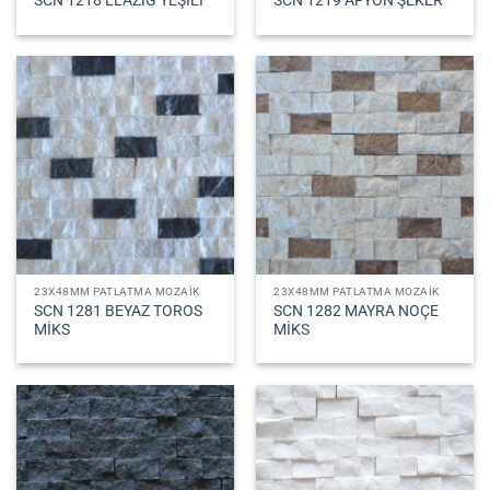
SCN 1218 ELAZIĞ YEŞİLİ
SCN 1219 AFYON ŞEKER
23X48MM PATLATMA MOZAIK
23X48MM PATLATMA MOZAIK
SCN 1281 BEYAZ TOROS
SCN 1282 MAYRA NOÇE
MİKS
MİKS