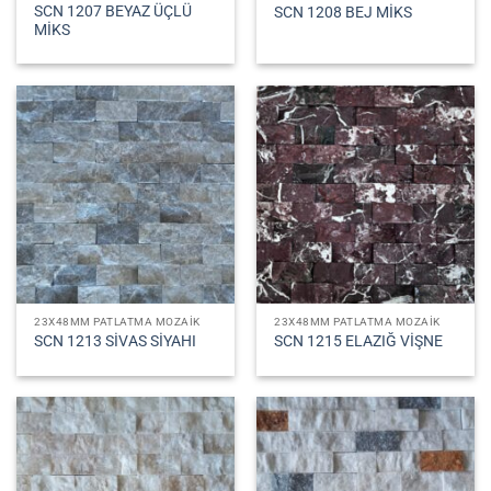
SCN 1207 BEYAZ ÜÇLÜ
SCN 1208 BEJ MİKS
MİKS
23X48MM PATLATMA MOZAIK
23X48MM PATLATMA MOZAIK
SCN 1213 SİVAS SİYAHI
SCN 1215 ELAZIĞ VİŞNE