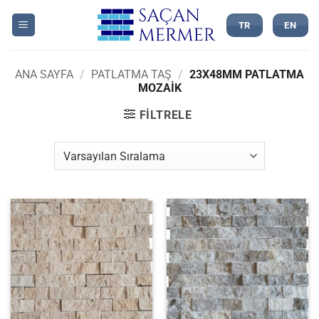
İçeriğe
atla
TR
EN
ANA SAYFA
/
PATLATMA TAŞ
/
23X48MM PATLATMA
MOZAIK
FILTRELE