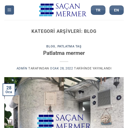
İçeriğe
atla
TR
EN
KATEGORI ARŞIVLERI:
BLOG
BLOG
,
PATLATMA TAŞ
Patlatma mermer
ADMIN
TARAFINDAN
OCAK 28, 2022
TARIHINDE YAYINLANDI
28
Oca