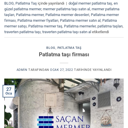
BLOG
,
Patlatma Taş
içinde yayınlandı
|
doğal mermer patlatma taş
,
en
güzel patlatma mermer
,
mermer patlatma taşı satın al
,
mermer patlatma
taşları
,
Patlatma mermer
,
Patlatma mermer desenleri
,
Patlatma mermer
firması
,
Patlatma mermer fiyatları
,
Patlatma mermer satın al
,
Patlatma
mermer satışı
,
Patlatma mermer taş
,
Patlatma mermerler
,
patlatma taşları
,
traverten patlatma taşı
,
traverten patlatma taşı satın al
etiketlendi
BLOG
,
PATLATMA TAŞ
Patlatma taşı firması
ADMIN
TARAFINDAN
OCAK 27, 2022
TARIHINDE YAYINLANDI
27
Oca