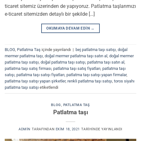
ticaret sitemiz üzerinden de yapıyoruz. Patlatma taşlarımızı
e-ticaret sitemizden detaylı bir şekilde […]
OKUMAYA DEVAM EDIN
→
BLOG
,
Patlatma Taş
içinde yayınlandı
|
bej patlatma taşı satışı
,
doğal
mermer patlatma taşı
,
doğal mermer patlatma taşı satın al
,
doğal mermer
patlatma taşı satışı
,
doğal patlatma taşı satışı
,
patlatma taşı satın al
,
patlatma taşı satış firması
,
patlatma taşı satış fiyatları
,
patlatma taşı
satışı
,
patlatma taşı satışı fiyatları
,
patlatma taşı satışı yapan firmalar
,
patlatma taşı satışı yapan şirketler
,
renkli patlatma taşı satışı
,
toros siyahı
patlatma taşı satışı
etiketlendi
BLOG
,
PATLATMA TAŞ
Patlatma taşı
ADMIN
TARAFINDAN
EKIM 18, 2021
TARIHINDE YAYINLANDI