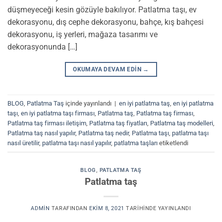
düşmeyeceği kesin gözüyle bakılıyor. Patlatma taşı, ev
dekorasyonu, dış cephe dekorasyonu, bahçe, kış bahçesi
dekorasyonu, iş yerleri, mağaza tasarımı ve
dekorasyonunda […]
OKUMAYA DEVAM EDIN
→
BLOG
,
Patlatma Taş
içinde yayınlandı
|
en iyi patlatma taş
,
en iyi patlatma
taşı
,
en iyi patlatma taşı firması
,
Patlatma taş
,
Patlatma taş firması
,
Patlatma taş firması iletişim
,
Patlatma taş fiyatları
,
Patlatma taş modelleri
,
Patlatma taş nasıl yapılır
,
Patlatma taş nedir
,
Patlatma taşı
,
patlatma taşı
nasıl üretilir
,
patlatma taşı nasıl yapılır
,
patlatma taşları
etiketlendi
BLOG
,
PATLATMA TAŞ
Patlatma taş
ADMIN
TARAFINDAN
EKIM 8, 2021
TARIHINDE YAYINLANDI