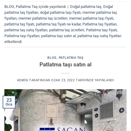
BLOG
,
Patlatma Taş
içinde yayınlandı
|
Doğal patlatma taş
,
Doğal
patlatma taş fiyatları
,
doğal patlatma taşı fiyatı
,
mermer patlatma taş
fiyatları
,
mermer patlatma taş ücretleri
,
mermer patlatma taşı fiyatı
,
patlatma taş fiyatı
,
patlatma taş fiyatı ne kadar
,
Patlatma taş fiyatları
,
patlatma taş satış fiyatları
,
patlatma taş ücretleri
,
Patlatma taşı fiyatı
,
Patlatma taşı fiyatları
,
patlatma taşı satın al
,
patlatma taşı satış fiyatları
etiketlendi
BLOG
,
PATLATMA TAŞ
Patlatma taşı satın al
ADMIN
TARAFINDAN
OCAK 23, 2022
TARIHINDE YAYINLANDI
23
Oca