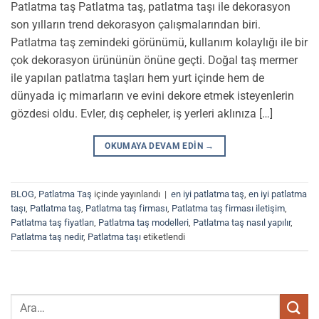
Patlatma taş Patlatma taş, patlatma taşı ile dekorasyon
son yılların trend dekorasyon çalışmalarından biri.
Patlatma taş zemindeki görünümü, kullanım kolaylığı ile bir
çok dekorasyon ürününün önüne geçti. Doğal taş mermer
ile yapılan patlatma taşları hem yurt içinde hem de
dünyada iç mimarların ve evini dekore etmek isteyenlerin
gözdesi oldu. Evler, dış cepheler, iş yerleri aklınıza […]
OKUMAYA DEVAM EDIN
→
BLOG
,
Patlatma Taş
içinde yayınlandı
|
en iyi patlatma taş
,
en iyi patlatma
taşı
,
Patlatma taş
,
Patlatma taş firması
,
Patlatma taş firması iletişim
,
Patlatma taş fiyatları
,
Patlatma taş modelleri
,
Patlatma taş nasıl yapılır
,
Patlatma taş nedir
,
Patlatma taşı
etiketlendi