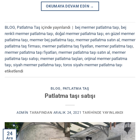
OKUMAYA DEVAM EDIN
→
BLOG
,
Patlatma Taş
içinde yayınlandı
|
bej mermer patlatma taşı
,
bej
renkli mermer patlatma taşı
,
doğal mermer patlatma taşı
,
en güzel mermer
patlatma taşı
,
mermer bej patlatma taşı
,
mermer patlatma satın al
,
mermer
patlatma taş firması
,
mermer patlatma taş fiyatları
,
mermer patlatma taşı
,
mermer patlatma taşı fiyatları
,
mermer patlatma taşı satın al
,
mermer
patlatma taşı satışı
,
mermer patlatma taşları
,
orijinal mermer patlatma
taşı
,
siyah mermer patlatma taşı
,
toros siyahı mermer patlatma taşı
etiketlendi
BLOG
,
PATLATMA TAŞ
Patlatma taşı satışı
ADMIN
TARAFINDAN
ARALIK 24, 2021
TARIHINDE YAYINLANDI
24
Ara