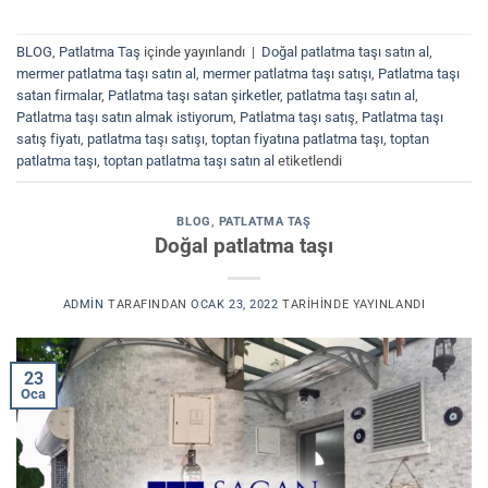
BLOG
,
Patlatma Taş
içinde yayınlandı
|
Doğal patlatma taşı satın al
,
mermer patlatma taşı satın al
,
mermer patlatma taşı satışı
,
Patlatma taşı
satan firmalar
,
Patlatma taşı satan şirketler
,
patlatma taşı satın al
,
Patlatma taşı satın almak istiyorum
,
Patlatma taşı satış
,
Patlatma taşı
satış fiyatı
,
patlatma taşı satışı
,
toptan fiyatına patlatma taşı
,
toptan
patlatma taşı
,
toptan patlatma taşı satın al
etiketlendi
BLOG
,
PATLATMA TAŞ
Doğal patlatma taşı
ADMIN
TARAFINDAN
OCAK 23, 2022
TARIHINDE YAYINLANDI
23
Oca