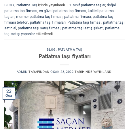
BLOG
,
Patlatma Taş
içinde yayınlandı
|
1. sınıf patlatma taşlar
,
doğal
patlatma taş firması
,
en güzel patlatma taş firması
,
kaliteli patlatma
taşları
,
mermer patlatma taş firması
,
patlatma firması
,
patlatma taş
firması telefon
,
patlatma taşı firmaları
,
Patlatma taşı firması
,
patlatma taşı
satın al
,
patlatma taşı satış firması
,
patlatma taşı satış şirketi
,
patlatma
taşı satışı yapanlar
etiketlendi
BLOG
,
PATLATMA TAŞ
Patlatma taşı fiyatları
ADMIN
TARAFINDAN
OCAK 23, 2022
TARIHINDE YAYINLANDI
23
Oca