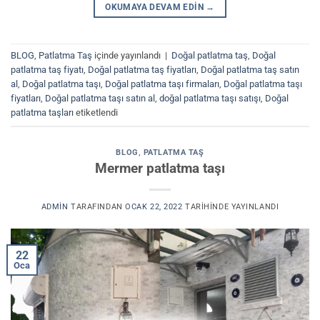
OKUMAYA DEVAM EDIN
→
BLOG
,
Patlatma Taş
içinde yayınlandı
|
Doğal patlatma taş
,
Doğal
patlatma taş fiyatı
,
Doğal patlatma taş fiyatları
,
Doğal patlatma taş satın
al
,
Doğal patlatma taşı
,
Doğal patlatma taşı firmaları
,
Doğal patlatma taşı
fiyatları
,
Doğal patlatma taşı satın al
,
doğal patlatma taşı satışı
,
Doğal
patlatma taşları
etiketlendi
BLOG
,
PATLATMA TAŞ
Mermer patlatma taşı
ADMIN
TARAFINDAN
OCAK 22, 2022
TARIHINDE YAYINLANDI
22
Oca