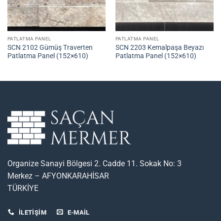
PATLATMA PANEL
PATLATMA PANEL
SCN 2102 Gümüş Traverten
SCN 2203 Kemalpaşa Beyazı
Patlatma Panel (152×610)
Patlatma Panel (152×610)
Organize Sanayi Bölgesi 2. Cadde 11. Sokak No: 3
Merkez – AFYONKARAHİSAR
TÜRKİYE
İLETİŞİM
E-MAIL