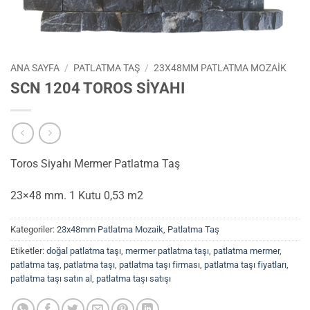
ANA SAYFA
/
PATLATMA TAŞ
/
23X48MM PATLATMA MOZAIK
SCN 1204 TOROS SİYAHI
Toros Siyahı Mermer Patlatma Taş
23×48 mm. 1 Kutu 0,53 m2
Kategoriler:
23x48mm Patlatma Mozaik
,
Patlatma Taş
Etiketler:
doğal patlatma taşı
,
mermer patlatma taşı
,
patlatma mermer
,
patlatma taş
,
patlatma taşı
,
patlatma taşı firması
,
patlatma taşı fiyatları
,
patlatma taşı satın al
,
patlatma taşı satışı