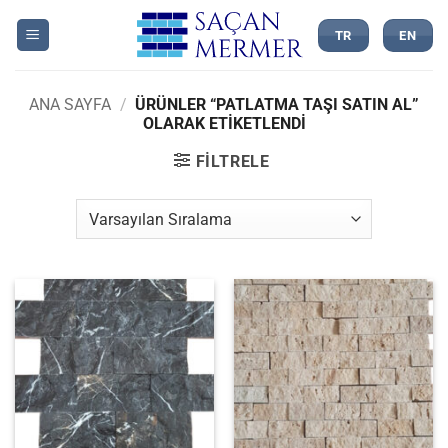
İçeriğe
atla
TR
EN
ANA SAYFA
/
ÜRÜNLER “PATLATMA TAŞI SATIN AL”
OLARAK ETIKETLENDI
FILTRELE