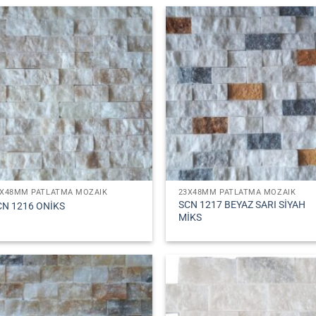
3X48MM PATLATMA MOZAIK
23X48MM PATLATMA MOZAIK
SCN 1217 BEYAZ SARI SİYAH
CN 1216 ONİKS
MİKS