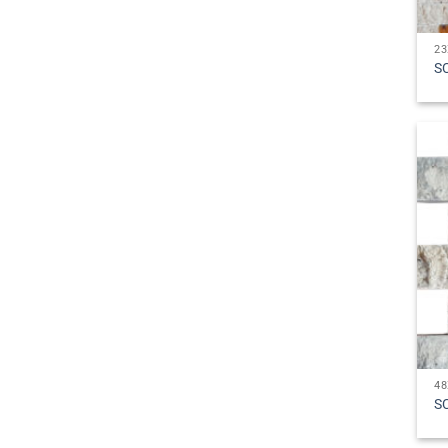
2
S
4
S