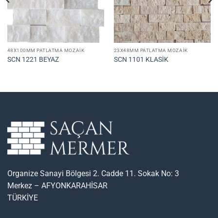
48X100MM PATLATMA MOZAIK
23X48MM PATLATMA MOZAIK
SCN 1221 BEYAZ
SCN 1101 KLASİK
Organize Sanayi Bölgesi 2. Cadde 11. Sokak No: 3
Merkez – AFYONKARAHİSAR
TÜRKİYE