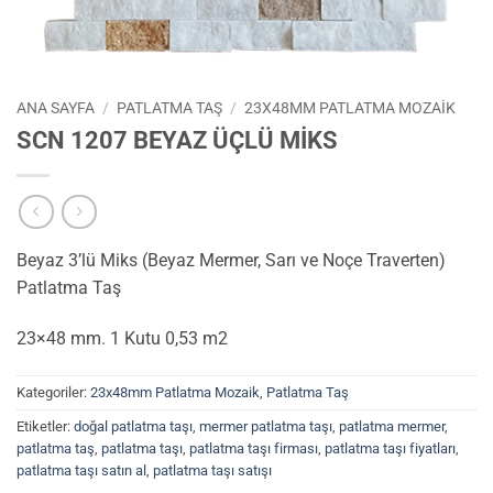
ANA SAYFA
/
PATLATMA TAŞ
/
23X48MM PATLATMA MOZAIK
SCN 1207 BEYAZ ÜÇLÜ MİKS
Beyaz 3’lü Miks (Beyaz Mermer, Sarı ve Noçe Traverten)
Patlatma Taş
23×48 mm. 1 Kutu 0,53 m2
Kategoriler:
23x48mm Patlatma Mozaik
,
Patlatma Taş
Etiketler:
doğal patlatma taşı
,
mermer patlatma taşı
,
patlatma mermer
,
patlatma taş
,
patlatma taşı
,
patlatma taşı firması
,
patlatma taşı fiyatları
,
patlatma taşı satın al
,
patlatma taşı satışı