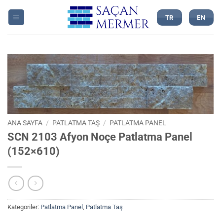
İçeriğe
atla
TR
EN
ANA SAYFA
/
PATLATMA TAŞ
/
PATLATMA PANEL
SCN 2103 Afyon Noçe Patlatma Panel
(152×610)
Kategoriler:
Patlatma Panel
,
Patlatma Taş