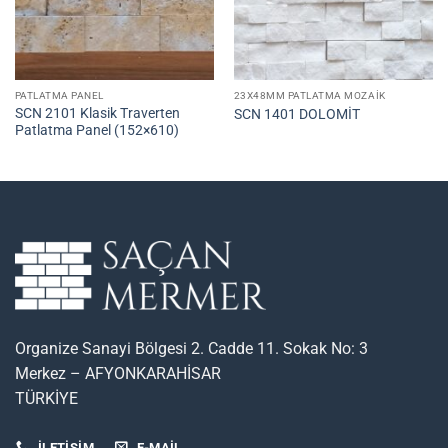
PATLATMA PANEL
23X48MM PATLATMA MOZAIK
SCN 2101 Klasik Traverten
SCN 1401 DOLOMİT
Patlatma Panel (152×610)
Organize Sanayi Bölgesi 2. Cadde 11. Sokak No: 3
Merkez – AFYONKARAHİSAR
TÜRKİYE
İLETİŞİM
E-MAIL