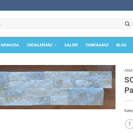
AKKIMIZDA
ÜRÜNLERİMİZ
GALERİ
FABRİKAMIZ
BLOG
ANA
SC
Pa
Kateg