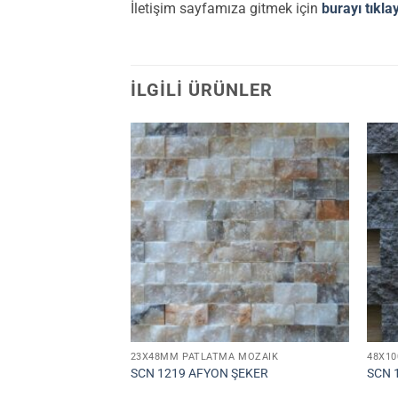
İletişim sayfamıza gitmek için
burayı tıkla
İLGILI ÜRÜNLER
23X48MM PATLATMA MOZAIK
48X1
SCN 1219 AFYON ŞEKER
SCN 