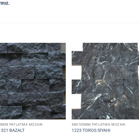
yınız.
00MM PATLATMA MOZAIK
48X100MM PATLATMA MOZAIK
1321 BAZALT
1223 TOROS SİYAHI