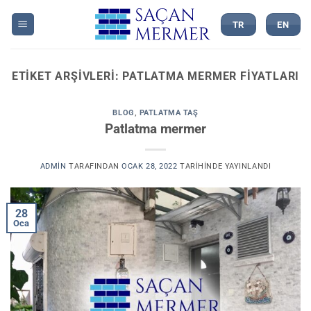
İçeriğe
atla
TR
EN
ETIKET ARŞIVLERI:
PATLATMA MERMER FIYATLARI
BLOG
,
PATLATMA TAŞ
Patlatma mermer
ADMIN
TARAFINDAN
OCAK 28, 2022
TARIHINDE YAYINLANDI
28
Oca