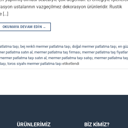
asyon ustalarının vazgeçilmez dekorasyon ürünleridir. Rustik
e […]
OKUMAYA DEVAM EDIN
→
atlatma taşı
,
bej renkli mermer patlatma taşı
,
doğal mermer patlatma taşı
,
en gü
er patlatma satın al
,
mermer patlatma taş firması
,
mermer patlatma taş fiyatlar
mermer patlatma taşı satın al
,
mermer patlatma taşı satışı
,
mermer patlatma taşl
taşı
,
toros siyahı mermer patlatma taşı
etiketlendi
ÜRÜNLERİMİZ
BİZ KİMİZ?