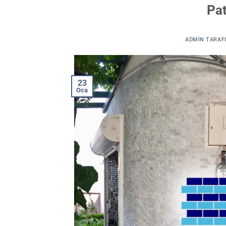
Pat
ADMIN
TARAF
23
Oca