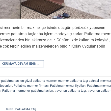
 mermerin bir makine içerisinde düzgün pürüzsüz yapısının
Mermer patlatma taşlar bu işlemle ortaya çıkarlar. Patlatma mer
zemelerinden biri aklımıza gelir. Günümüzde kullanım kolaylığı,
çok tercih edilen malzemelerden biridir. Kolay uygulanabilir
OKUMAYA DEVAM EDIN
→
 patlatma taş
,
en güzel patlatma mermer
,
mermer patlatma taşı satın al
,
merme
desenleri
,
Patlatma mermer firması
,
Patlatma mermer fiyatları
,
Patlatma merme
ş
,
Patlatma mermerler
,
patlatma taşları
,
traverten patlatma taşı
,
traverten patlat
BLOG
,
PATLATMA TAŞ