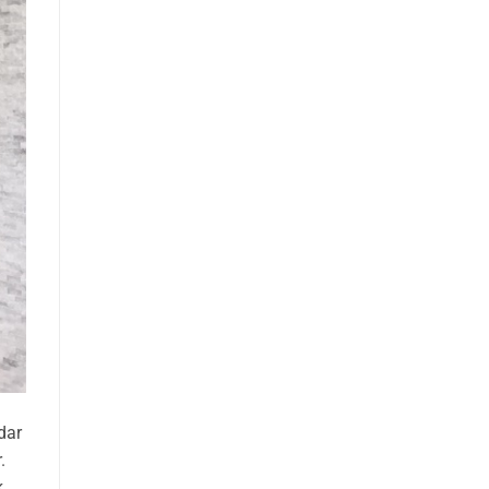
dar
.
k