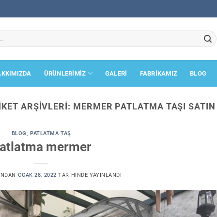
AKKIMIZDA
ÜRÜNLERİMİZ
GALERİ
FABRİKAMIZ
BLOG
IKET ARŞIVLERI:
MERMER PATLATMA TAŞI SATIN
BLOG
,
PATLATMA TAŞ
atlatma mermer
INDAN
OCAK 28, 2022
TARIHINDE YAYINLANDI