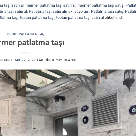
a taşı satın al
,
mermer patlatma taşı satın al
,
mermer patlatma taşı satışı
,
Patla
tma taşı satın al
,
Patlatma taşı satın almak istiyorum
,
Patlatma taşı satış
,
Patla
atlatma taşı
,
toptan patlatma taşı
,
toptan patlatma taşı satın al
etiketlendi
BLOG
,
PATLATMA TAŞ
mer patlatma taşı
INDAN
OCAK 22, 2022
TARIHINDE YAYINLANDI