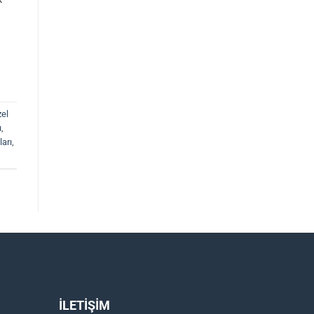
zel
ı
,
arı
,
İLETİŞİM