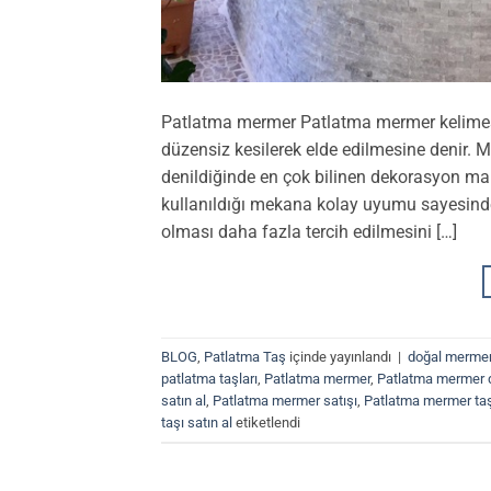
Patlatma mermer Patlatma mermer kelimesi
düzensiz kesilerek elde edilmesine denir. 
denildiğinde en çok bilinen dekorasyon mal
kullanıldığı mekana kolay uyumu sayesinde 
olması daha fazla tercih edilmesini […]
BLOG
,
Patlatma Taş
içinde yayınlandı
|
doğal mermer
patlatma taşları
,
Patlatma mermer
,
Patlatma mermer 
satın al
,
Patlatma mermer satışı
,
Patlatma mermer ta
taşı satın al
etiketlendi