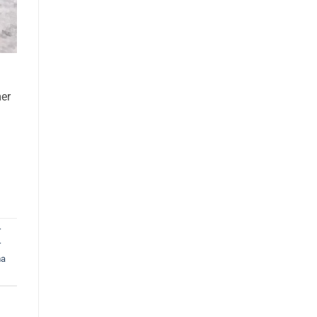
mer
r
r
ma