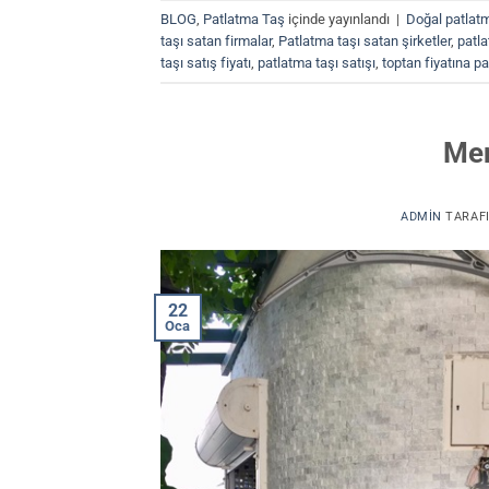
BLOG
,
Patlatma Taş
içinde yayınlandı
|
Doğal patlatm
taşı satan firmalar
,
Patlatma taşı satan şirketler
,
patla
taşı satış fiyatı
,
patlatma taşı satışı
,
toptan fiyatına p
Mer
ADMIN
TARAF
22
Oca