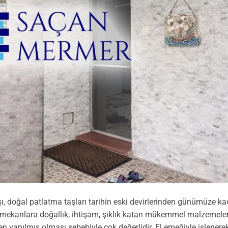
, doğal patlatma taşları tarihin eski devirlerinden günümüze ka
ı mekanlara doğallık, ihtişam, şıklık katan mükemmel malzemeler
 yapılmış olması sebebiyle çok değerlidir. El emeğiyle işlenere