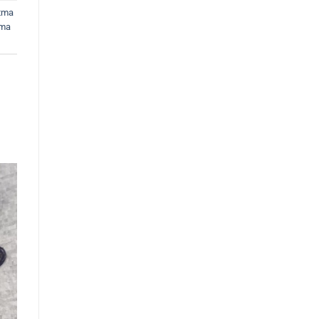
tma
tma