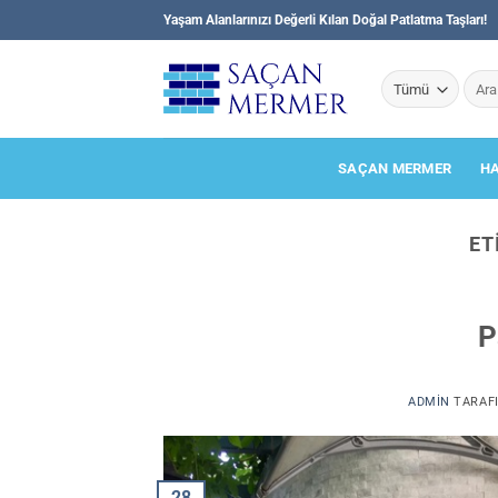
İçeriğe
Yaşam Alanlarınızı Değerli Kılan Doğal Patlatma Taşları!
atla
Ara:
SAÇAN MERMER
H
ET
P
ADMIN
TARAF
28