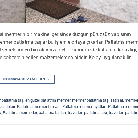
 mermerin bir makine içerisinde düzgün pürüzsüz yapısının
Mermer patlatma taşlar bu işlemle ortaya çıkarlar. Patlatma mer
zemelerinden biri aklımıza gelir. Günümüzde kullanım kolaylığı,
çok tercih edilen malzemelerden biridir. Kolay uygulanabilir
OKUMAYA DEVAM EDIN
→
 patlatma taş
,
en güzel patlatma mermer
,
mermer patlatma taşı satın al
,
merme
desenleri
,
Patlatma mermer firması
,
Patlatma mermer fiyatları
,
Patlatma merme
ş
,
Patlatma mermerler
,
patlatma taşları
,
traverten patlatma taşı
,
traverten patlat