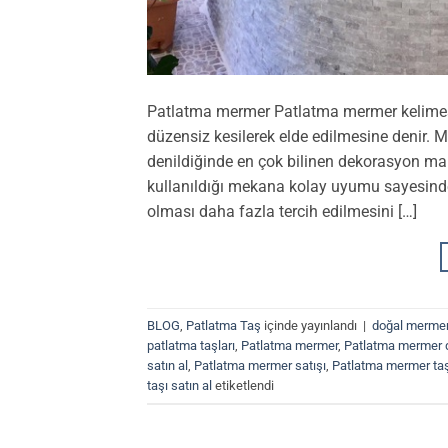
Patlatma mermer Patlatma mermer kelimesi
düzensiz kesilerek elde edilmesine denir. 
denildiğinde en çok bilinen dekorasyon mal
kullanıldığı mekana kolay uyumu sayesinde 
olması daha fazla tercih edilmesini […]
BLOG
,
Patlatma Taş
içinde yayınlandı
|
doğal mermer
patlatma taşları
,
Patlatma mermer
,
Patlatma mermer 
satın al
,
Patlatma mermer satışı
,
Patlatma mermer ta
taşı satın al
etiketlendi