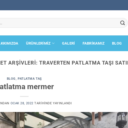
AKKIMIZDA
ÜRÜNLERİMİZ
GALERİ
FABRİKAMIZ
BLOG
KET ARŞIVLERI:
TRAVERTEN PATLATMA TAŞI SATI
BLOG
,
PATLATMA TAŞ
atlatma mermer
INDAN
OCAK 28, 2022
TARIHINDE YAYINLANDI