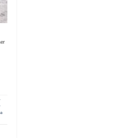
mer
r
r
ma