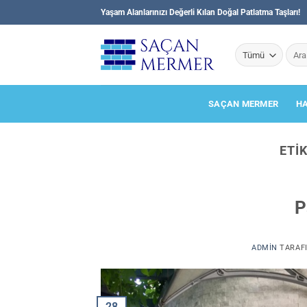
İçeriğe
Yaşam Alanlarınızı Değerli Kılan Doğal Patlatma Taşları!
atla
Ara:
SAÇAN MERMER
H
ETI
P
ADMIN
TARAF
28