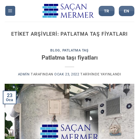
İçeriğe
atla
TR
EN
ETIKET ARŞIVLERI:
PATLATMA TAŞ FIYATLARI
BLOG
,
PATLATMA TAŞ
Patlatma taşı fiyatları
ADMIN
TARAFINDAN
OCAK 23, 2022
TARIHINDE YAYINLANDI
23
Oca