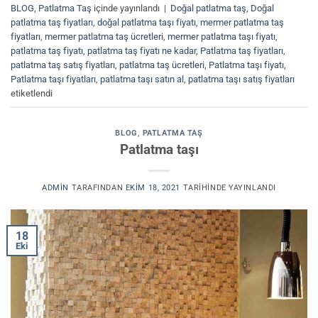
BLOG
,
Patlatma Taş
içinde yayınlandı
|
Doğal patlatma taş
,
Doğal
patlatma taş fiyatları
,
doğal patlatma taşı fiyatı
,
mermer patlatma taş
fiyatları
,
mermer patlatma taş ücretleri
,
mermer patlatma taşı fiyatı
,
patlatma taş fiyatı
,
patlatma taş fiyatı ne kadar
,
Patlatma taş fiyatları
,
patlatma taş satış fiyatları
,
patlatma taş ücretleri
,
Patlatma taşı fiyatı
,
Patlatma taşı fiyatları
,
patlatma taşı satın al
,
patlatma taşı satış fiyatları
etiketlendi
BLOG
,
PATLATMA TAŞ
Patlatma taşı
ADMIN
TARAFINDAN
EKIM 18, 2021
TARIHINDE YAYINLANDI
18
Eki