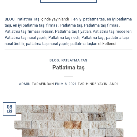
BLOG
,
Patlatma Taş
içinde yayınlandı
|
en iyi patlatma taş
,
en iyi patlatma
taşı
,
en iyi patlatma taşı firması
,
Patlatma taş
,
Patlatma taş firması
,
Patlatma taş firması iletişim
,
Patlatma taş fiyatları
,
Patlatma taş modelleri
,
Patlatma taş nasıl yapılır
,
Patlatma taş nedir
,
Patlatma taşı
,
patlatma taşı
nasıl üretilir
,
patlatma taşı nasıl yapılır
,
patlatma taşları
etiketlendi
BLOG
,
PATLATMA TAŞ
Patlatma taş
ADMIN
TARAFINDAN
EKIM 8, 2021
TARIHINDE YAYINLANDI
08
Eki