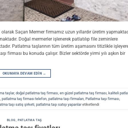
ı olarak Saçan Mermer firmamız uzun yıllardır üretim yapmaktad
ktadır. Doğal mermerler işlenerek patlatılıp file zeminlere
tadır. Patlatma taşlarının tüm üretim aşamasını titizlikle işleyer
şı firması bu konuda çalışır. Bizler sektörde yirmi yılı aşkın bir
OKUMAYA DEVAM EDIN
→
tma taşlar
,
doğal patlatma taş firması
,
en güzel patlatma taş firması
,
kaliteli patl
,
patlatma taş firması telefon
,
patlatma taşı firmaları
,
Patlatma taşı firması
,
atma taşı satış şirketi
,
patlatma taşı satışı yapanlar
etiketlendi
BLOG
,
PATLATMA TAŞ
latma taşı fiyatları