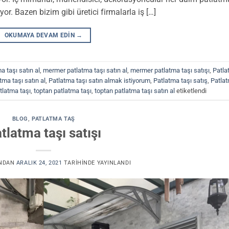
or. Bazen bizim gibi üretici firmalarla iş […]
OKUMAYA DEVAM EDIN
→
a taşı satın al
,
mermer patlatma taşı satın al
,
mermer patlatma taşı satışı
,
Patla
tma taşı satın al
,
Patlatma taşı satın almak istiyorum
,
Patlatma taşı satış
,
Patla
atlatma taşı
,
toptan patlatma taşı
,
toptan patlatma taşı satın al
etiketlendi
BLOG
,
PATLATMA TAŞ
tlatma taşı satışı
NDAN
ARALIK 24, 2021
TARIHINDE YAYINLANDI