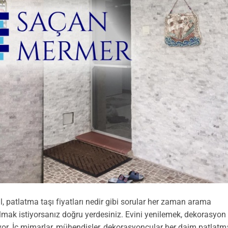
l, patlatma taşı fiyatları nedir gibi sorular her zaman arama
almak istiyorsanız doğru yerdesiniz. Evini yenilemek, dekorasyon
yor. İç mimarlar, mühendisler, dekorasyoncular her daim patlatm