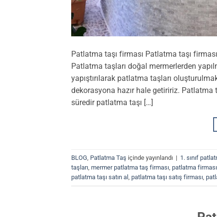
Patlatma taşı firması Patlatma taşı firmas
Patlatma taşları doğal mermerlerden yapılma
yapıştırılarak patlatma taşları oluşturulmak
dekorasyona hazır hale getiririz. Patlatma ta
süredir patlatma taşı […]
BLOG
,
Patlatma Taş
içinde yayınlandı
|
1. sınıf patla
taşları
,
mermer patlatma taş firması
,
patlatma firması
patlatma taşı satın al
,
patlatma taşı satış firması
,
patl
Pat