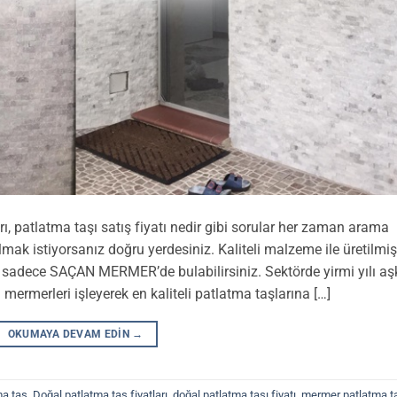
arı, patlatma taşı satış fiyatı nedir gibi sorular her zaman arama
lmak istiyorsanız doğru yerdesiniz. Kaliteli malzeme ile üretilmiş
nı sadece SAÇAN MERMER’de bulabilirsiniz. Sektörde yirmi yılı aş
 mermerleri işleyerek en kaliteli patlatma taşlarına […]
OKUMAYA DEVAM EDIN
→
ma taş
,
Doğal patlatma taş fiyatları
,
doğal patlatma taşı fiyatı
,
mermer patlatma t