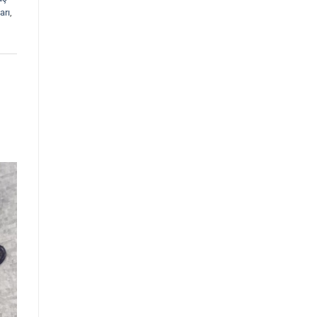
arı
,