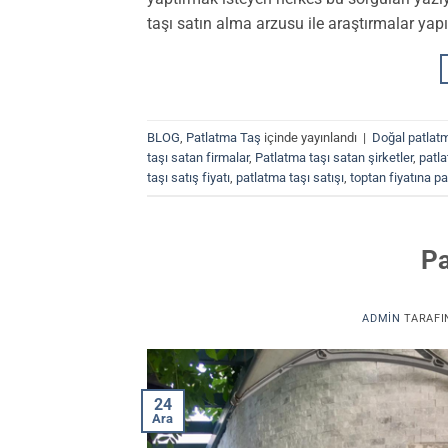
taşı satın alma arzusu ile araştırmalar yapıy
BLOG
,
Patlatma Taş
içinde yayınlandı
|
Doğal patlatm
taşı satan firmalar
,
Patlatma taşı satan şirketler
,
patla
taşı satış fiyatı
,
patlatma taşı satışı
,
toptan fiyatına p
Pa
ADMIN
TARAFI
24
Ara