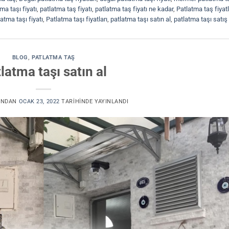
a taşı fiyatı
,
patlatma taş fiyatı
,
patlatma taş fiyatı ne kadar
,
Patlatma taş fiyatl
atma taşı fiyatı
,
Patlatma taşı fiyatları
,
patlatma taşı satın al
,
patlatma taşı satış
BLOG
,
PATLATMA TAŞ
latma taşı satın al
INDAN
OCAK 23, 2022
TARIHINDE YAYINLANDI