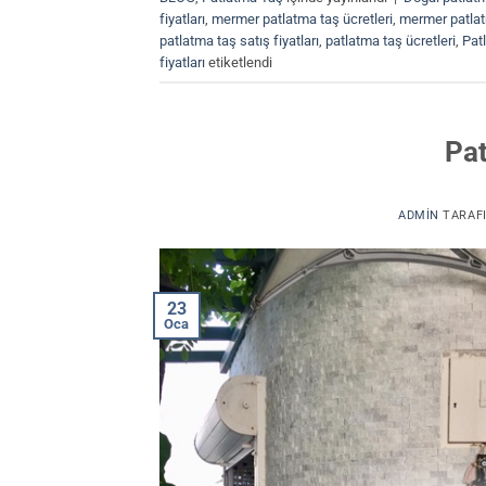
fiyatları
,
mermer patlatma taş ücretleri
,
mermer patlatm
patlatma taş satış fiyatları
,
patlatma taş ücretleri
,
Patl
fiyatları
etiketlendi
Pat
ADMIN
TARAF
23
Oca