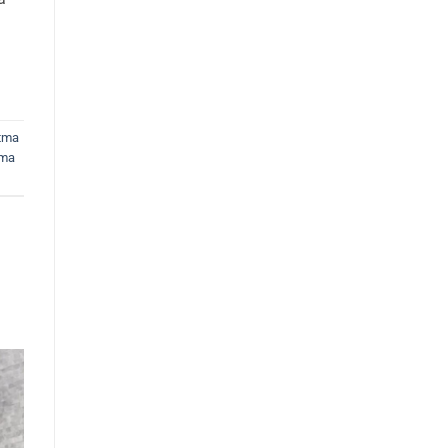
tma
tma