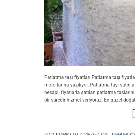
Patlatma taşı fiyatları Patlatma taşı fiyatl
motorlarına yazılıyor. Patlatma taşı satın a
hesaplı fiyatlarla satılan patlatma taşları
bir süredir hizmet veriyoruz. En güzel doğal
BLOG
,
Patlatma Taş
içinde yayınlandı
|
Doğal patlat