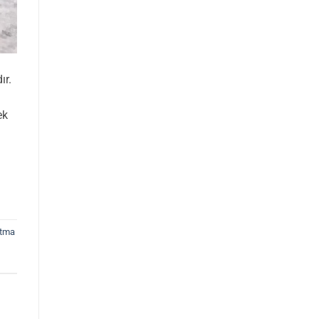
ır.
ek
atma