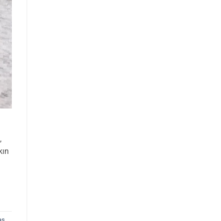
,
kın
aş