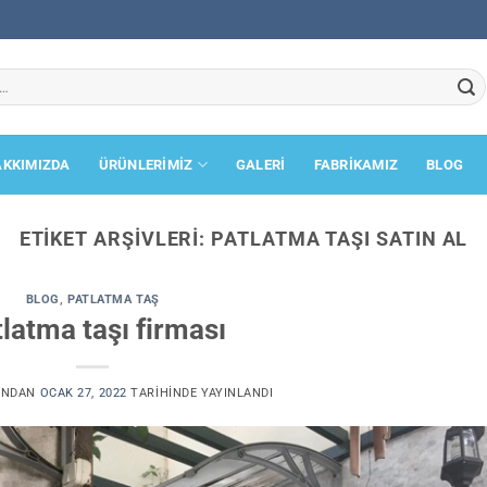
AKKIMIZDA
ÜRÜNLERİMİZ
GALERİ
FABRİKAMIZ
BLOG
ETIKET ARŞIVLERI:
PATLATMA TAŞI SATIN AL
BLOG
,
PATLATMA TAŞ
latma taşı firması
INDAN
OCAK 27, 2022
TARIHINDE YAYINLANDI