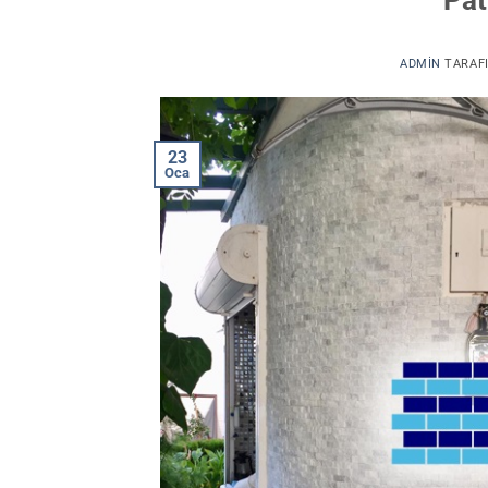
ADMIN
TARAF
23
Oca