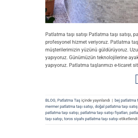
Patlatma taşı satışı Patlatma taşı satışı,
profesyonel hizmet veriyoruz. Patlatma taşl
müşterilerimizin yüzünü güldürüyoruz. Uzun
yapıyoruz. Günümüzün teknolojilerine ayak 
yapıyoruz. Patlatma taşlarımızı e-ticaret si
BLOG
,
Patlatma Taş
içinde yayınlandı
|
bej patlatma t
mermer patlatma taşı satışı
,
doğal patlatma taşı satış
patlatma taşı satışı
,
patlatma taşı satışı fiyatları
,
patla
taşı satışı
,
toros siyahı patlatma taşı satışı
etiketlendi