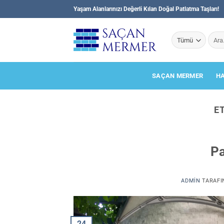
İçeriğe
Yaşam Alanlarınızı Değerli Kılan Doğal Patlatma Taşları!
atla
Ara:
SAÇAN MERMER
H
E
Pa
ADMIN
TARAFI
24