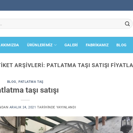
AKKIMIZDA
ÜRÜNLERİMİZ
GALERİ
FABRİKAMIZ
BLOG
TIKET ARŞIVLERI:
PATLATMA TAŞI SATIŞI FIYATLA
BLOG
,
PATLATMA TAŞ
tlatma taşı satışı
NDAN
ARALIK 24, 2021
TARIHINDE YAYINLANDI