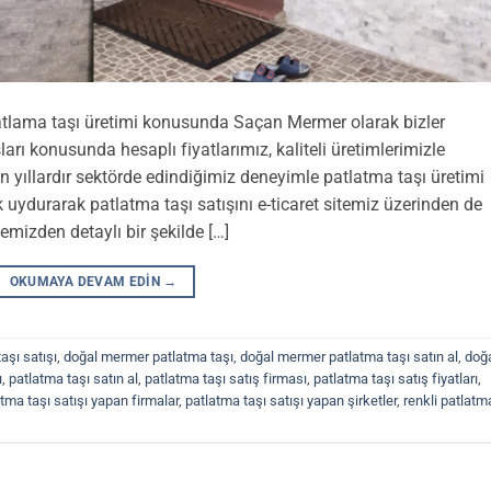
 patlama taşı üretimi konusunda Saçan Mermer olarak bizler
arı konusunda hesaplı fiyatlarımız, kaliteli üretimlerimizle
 yıllardır sektörde edindiğimiz deneyimle patlatma taşı üretimi
uydurarak patlatma taşı satışını e-ticaret sitemiz üzerinden de
temizden detaylı bir şekilde […]
OKUMAYA DEVAM EDIN
→
aşı satışı
,
doğal mermer patlatma taşı
,
doğal mermer patlatma taşı satın al
,
doğ
ı
,
patlatma taşı satın al
,
patlatma taşı satış firması
,
patlatma taşı satış fiyatları
,
tma taşı satışı yapan firmalar
,
patlatma taşı satışı yapan şirketler
,
renkli patlatm