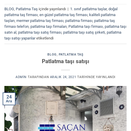
BLOG
,
Patlatma Taş
içinde yayınlandı
|
1. sınıf patlatma taşlar
,
doğal
patlatma taş firması
,
en güzel patlatma taş firması
,
kaliteli patlatma
taşları
,
mermer patlatma taş firması
,
patlatma firması
,
patlatma taş
firması telefon
,
patlatma taşı firmaları
,
Patlatma taşı firması
,
patlatma taşı
satın al
,
patlatma taşı satış firması
,
patlatma taşı satış şirketi
,
patlatma
taşı satışı yapanlar
etiketlendi
BLOG
,
PATLATMA TAŞ
Patlatma taşı satışı
ADMIN
TARAFINDAN
ARALIK 24, 2021
TARIHINDE YAYINLANDI
24
Ara