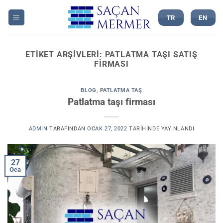
İçeriğe
atla
TR
EN
ETIKET ARŞIVLERI:
PATLATMA TAŞI SATIŞ
FIRMASI
BLOG
,
PATLATMA TAŞ
Patlatma taşı firması
ADMIN
TARAFINDAN
OCAK 27, 2022
TARIHINDE YAYINLANDI
27
Oca