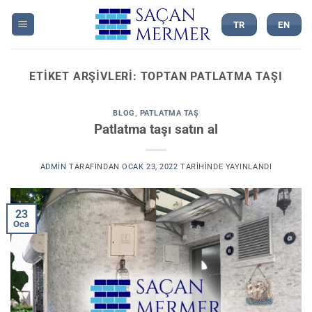
İçeriğe
atla
TR
EN
ETIKET ARŞIVLERI:
TOPTAN PATLATMA TAŞI
BLOG
,
PATLATMA TAŞ
Patlatma taşı satın al
ADMIN
TARAFINDAN
OCAK 23, 2022
TARIHINDE YAYINLANDI
23
Oca