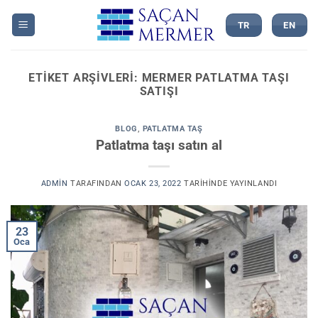
İçeriğe
atla
TR
EN
ETIKET ARŞIVLERI:
MERMER PATLATMA TAŞI
SATIŞI
BLOG
,
PATLATMA TAŞ
Patlatma taşı satın al
ADMIN
TARAFINDAN
OCAK 23, 2022
TARIHINDE YAYINLANDI
23
Oca