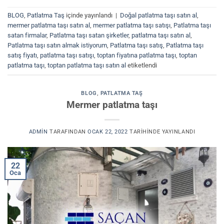
BLOG
,
Patlatma Taş
içinde yayınlandı
|
Doğal patlatma taşı satın al
,
mermer patlatma taşı satın al
,
mermer patlatma taşı satışı
,
Patlatma taşı
satan firmalar
,
Patlatma taşı satan şirketler
,
patlatma taşı satın al
,
Patlatma taşı satın almak istiyorum
,
Patlatma taşı satış
,
Patlatma taşı
satış fiyatı
,
patlatma taşı satışı
,
toptan fiyatına patlatma taşı
,
toptan
patlatma taşı
,
toptan patlatma taşı satın al
etiketlendi
BLOG
,
PATLATMA TAŞ
Mermer patlatma taşı
ADMIN
TARAFINDAN
OCAK 22, 2022
TARIHINDE YAYINLANDI
22
Oca