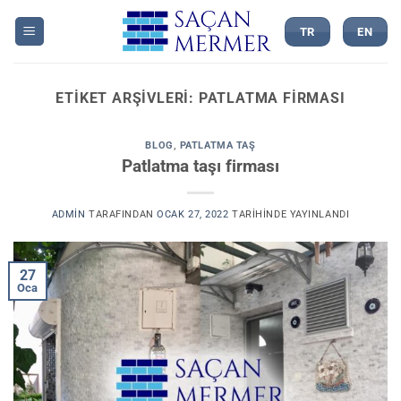
İçeriğe
atla
TR
EN
ETIKET ARŞIVLERI:
PATLATMA FIRMASI
BLOG
,
PATLATMA TAŞ
Patlatma taşı firması
ADMIN
TARAFINDAN
OCAK 27, 2022
TARIHINDE YAYINLANDI
27
Oca