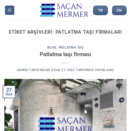
İçeriğe
atla
TR
EN
ETIKET ARŞIVLERI:
PATLATMA TAŞI FIRMALARI
BLOG
,
PATLATMA TAŞ
Patlatma taşı firması
ADMIN
TARAFINDAN
OCAK 27, 2022
TARIHINDE YAYINLANDI
27
Oca