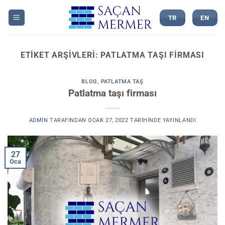
İçeriğe
atla
TR
EN
ETIKET ARŞIVLERI:
PATLATMA TAŞI FIRMASI
BLOG
,
PATLATMA TAŞ
Patlatma taşı firması
ADMIN
TARAFINDAN
OCAK 27, 2022
TARIHINDE YAYINLANDI
27
Oca